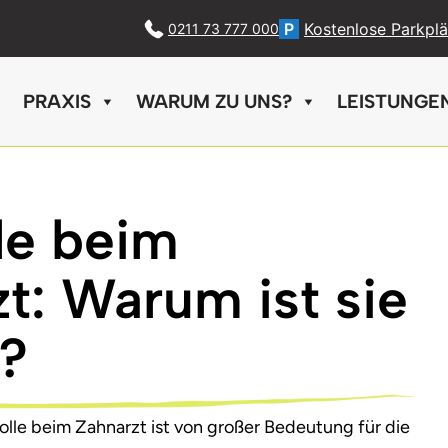
P
Kostenlose Parkplä
0211 73 777 000
PRAXIS
WARUM ZU UNS?
LEISTUNGE
le beim
t: Warum ist sie
g?
olle beim Zahnarzt ist von großer Bedeutung für die