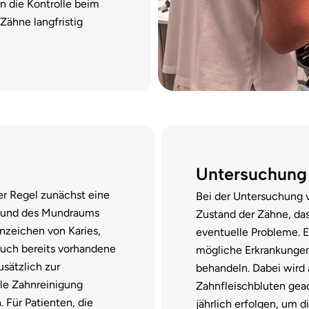
n die Kontrolle beim
Zähne langfristig
Untersuchung 
er Regel zunächst eine
Bei der Untersuchung v
s und des Mundraums
Zustand der Zähne, da
Anzeichen von Karies,
eventuelle Probleme. E
uch bereits vorhandene
mögliche Erkrankungen 
sätzlich zur
behandeln. Dabei wird
le Zahnreinigung
Zahnfleischbluten geac
 Für Patienten, die
jährlich erfolgen, um d