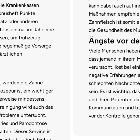
ele Krankenkassen
kann dabei auch auf in
Bonusheft Punkte
Maßnahmen empfehlen.
atz oder anderen
Zahnfleisch ist somit 
ens einmal im Jahr eine
die Gesundheit des Mu
sen, um frühzeitig
Ängste vor de
e regelmäßige Vorsorge
Viele Menschen haben Ä
ärztlichen
dass jemand in ihrem
verursacht, löst bei e
negative Erfahrungen a
t werden die Zähne
schlechten Nachrichte
ozedur ist ein wichtiger
sein. Es ist wichtig, 
alerweise mindestens
und ihren Patienten di
reinigung wird auch das
Kommunikation und tra
Probleme untersucht.
vor der Kontrolle gen
aries und Parodontose
lten. Dieser Service ist
rsichert, jedoch bieten